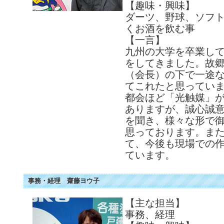
【趣味・興味】
ダーツ、野球、ソフ
くお酒を飲む事
【一言】
九州の大学を卒業し
をしてきました。故
（会長）の下で一途
てこれたと思っていま
都会ほど「光触媒」
ありますが、誠心誠
を聞き、様々な形で
思っております。ま
て、今後も現場での
ています。
事務・経理 齋藤ヨウ子
【主な担当】
事務、経理