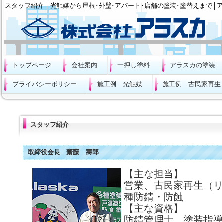
スタッフ紹介｜光触媒から屋根･外壁･アパート･店舗の塗装･塗替えまで│
トップページ
会社案内
一押し塗料
アラスカの塗装
プライバシーポリシー
施工例 光触媒
施工例 古民家再生
スタッフ紹介
取締役会長 齋藤 壽郎
【主な担当】
営業、古民家再生（
種防錆・防蝕
【主な資格】
防錆管理士、塗装指