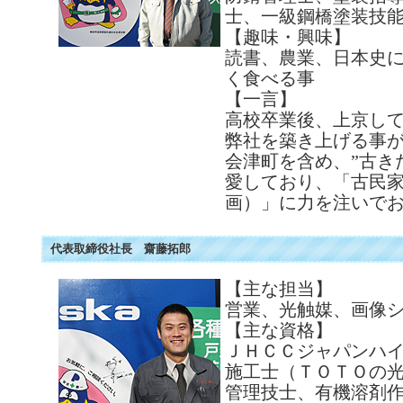
士、一級鋼橋塗装技
【趣味・興味】
読書、農業、日本史
く食べる事
【一言】
高校卒業後、上京し
弊社を築き上げる事が
会津町を含め、”古き
愛しており、「古民
画）」に力を注いで
代表取締役社長 齋藤拓郎
【主な担当】
営業、光触媒、画像
【主な資格】
ＪＨＣＣジャパンハ
施工士（ＴＯＴＯの
管理技士、有機溶剤