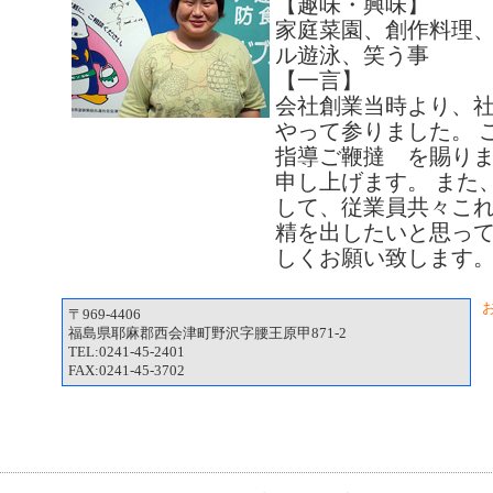
【趣味・興味】
家庭菜園、創作料理
ル遊泳、笑う事
【一言】
会社創業当時より、
やって参りました。 
指導ご鞭撻 を賜り
申し上げます。 また
して、従業員共々こ
精を出したいと思っ
しくお願い致します
〒969-4406
福島県耶麻郡西会津町野沢字腰王原甲871-2
TEL:0241-45-2401
FAX:0241-45-3702